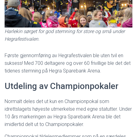
Harlekin sørget for god stemning for store og små under
Hegrafestivalen.
Første gjennomføring av Hegrafestivalen ble uten tvil en
suksess! Med 700 deltagere og over 60 frivillige ble det det
tidenes stemning på Hegra Sparebank Arena.
Utdeling av Championpokaler
Normalt deles det ut kun en Championpokal som
idrettslagets høyeste utmerkelse med egne statutter. Under
10 års markeringen av Hegra Sparebank Arena ble det
imidlertid delt ut to Championpokaler.
Championpokal tildelesmedlemmer som på en særdeles