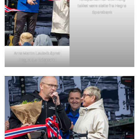
takket være støtte fra Hegra
Sparebank
Arne Martin Laukvik åpnet
Hegra ILs Tuftepark