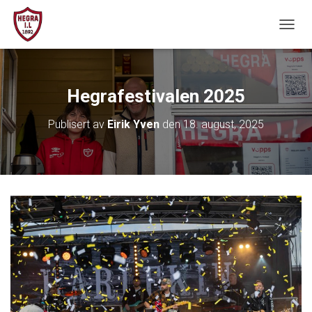
V
I
S
/
S
Hegrafestivalen 2025
K
J
Publisert av
Eirik Yven
den
18. august, 2025
U
L
N
A
V
I
G
A
S
J
O
N