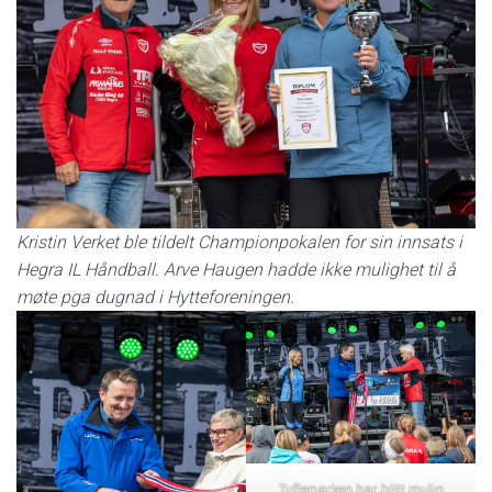
Kristin Verket ble tildelt Championpokalen for sin innsats i
Hegra IL Håndball. Arve Haugen hadde ikke mulighet til å
møte pga dugnad i Hytteforeningen.
Tufteparken har blitt mulig