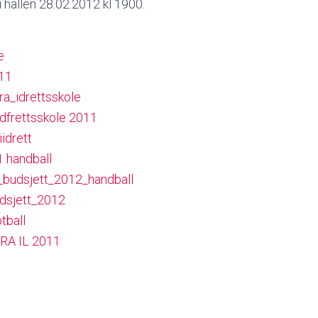
i hallen 28.02.2012 kl 1900.
e
011
a_idrettsskole
dfrettsskole 2011
idrett
handball
budsjett_2012_handball
dsjett_2012
ball
A IL 2011