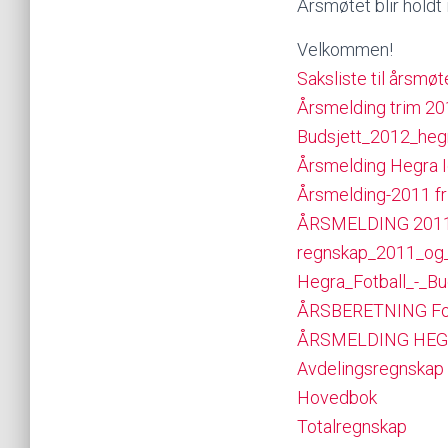
Årsmøtet blir holdt 
Velkommen!
Saksliste til årsmøt
Årsmelding trim 2
Budsjett_2012_hegr
Årsmelding Hegra I
Årsmelding-2011 fri
ÅRSMELDING 2011 
regnskap_2011_og_
Hegra_Fotball_-_Bu
ÅRSBERETNING Fot
ÅRSMELDING HEGR
Avdelingsregnskap
Hovedbok
Totalregnskap