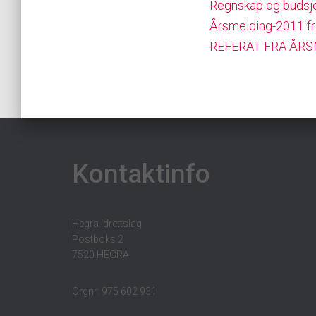
Regnskap og budsje
Årsmelding-2011 fri
REFERAT FRA ÅRS
Kontaktinfo
Hegra Idrettslag
Postboks 2
7520 HEGRA
Orgnr: 975 602 931