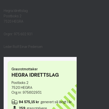
Hegra Idrettslag
Postboks 2
7520 HEGRA
Orgnr: 975 602 931
Leder Rolf Einar Pedersen