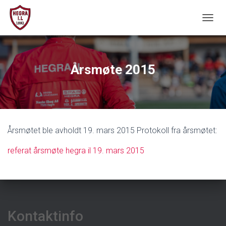
V
I
S
/
S
Årsmøte 2015
K
J
U
L
N
A
Årsmøtet ble avholdt 19. mars 2015 Protokoll fra årsmøtet:
V
I
referat årsmøte hegra il 19. mars 2015
G
A
S
J
O
N
Kontaktinfo